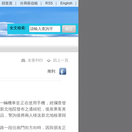
回首頁
分局長信箱
RSS
English
全文檢索:
友善列印
回上一頁
推到:
共乘一輛機車並正在使用手機，經攔查發
為新北地院發布之通緝犯，後座乘客黃
物品，警詢後將兩人移送新北地檢署歸
南路一段往南門街方向時，因與朋友正