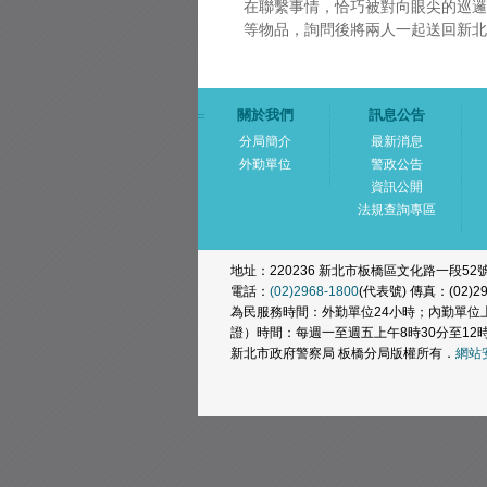
在聯繫事情，恰巧被對向眼尖的巡邏
等物品，詢問後將兩人一起送回新北
關於我們
訊息公告
:::
分局簡介
最新消息
外勤單位
警政公告
資訊公開
法規查詢專區
地址：220236 新北市板橋區文化路一段52
電話：
(02)2968-1800
(代表號) 傳真：(02)29
為民服務時間：外勤單位24小時；內勤單位上
證）時間：每週一至週五上午8時30分至12時
新北市政府警察局 板橋分局版權所有．
網站