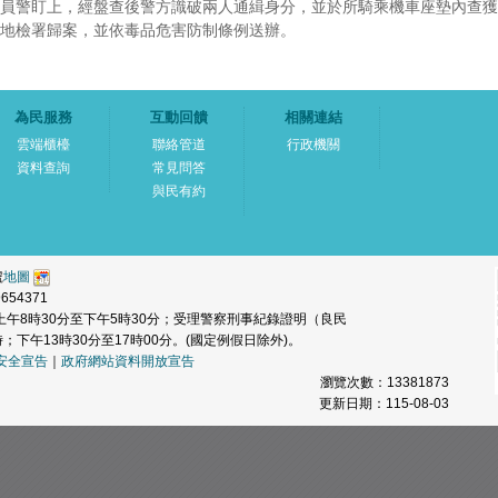
員警盯上，經盤查後警方識破兩人通緝身分，並於所騎乘機車座墊內查
地檢署歸案，並依毒品危害防制條例送辦。
為民服務
互動回饋
相關連結
雲端櫃檯
聯絡管道
行政機關
資料查詢
常見問答
與民有約
號
地圖
654371
午8時30分至下午5時30分；受理警察刑事紀錄證明（良民
；下午13時30分至17時00分。(國定例假日除外)。
安全宣告
｜
政府網站資料開放宣告
瀏覽次數：
13381873
更新日期：115-08-03