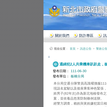
:::
關於我們
防詐專區
訊
現在位置
：
首頁
>
訊息公告
>
警政公
:::
通緝犯2人共乘機車趴趴走，
發布日期：
111-06-30
發布單位：
板橋分局
本分局交通分隊警員高識曜擔服111
現該名駕駛以及後座乘客神色緊張，
姓男子(82年次)亦為新北地檢發
案，並依毒品危害防制條例送辦。
經警方調查，賴姓與黃姓嫌犯當日相