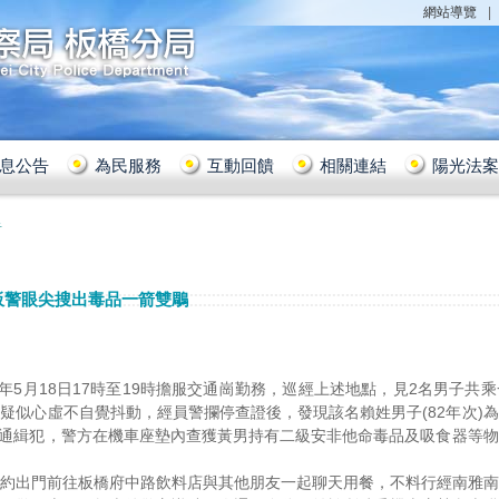
網站導覽
息公告
為民服務
互動回饋
相關連結
陽光法案
告
板警眼尖搜出毒品一箭雙鵰
年5月18日17時至19時擔服交通崗勤務，巡經上述地點，見2名男子
疑似心虛不自覺抖動，經員警攔停查證後，發現該名賴姓男子(82年次)
布之通緝犯，警方在機車座墊內查獲黃男持有二級安非他命毒品及吸食器等
約出門前往板橋府中路飲料店與其他朋友一起聊天用餐，不料行經南雅