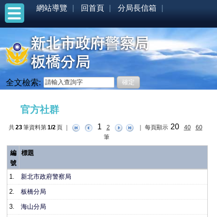
網站導覽
回首頁
分局長信箱
全文檢索:
:::
官方社群
1
20
共
23
筆資料第
1/2
頁
｜
2
｜
每頁顯示
40
60
筆
編
標題
號
1.
新北市政府警察局
2.
板橋分局
3.
海山分局