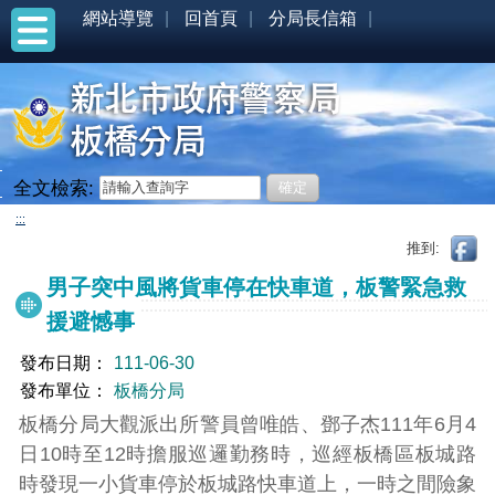
網站導覽
回首頁
分局長信箱
全文檢索:
:::
推到:
男子突中風將貨車停在快車道，板警緊急救
援避憾事
發布日期：
111-06-30
發布單位：
板橋分局
板橋分局大觀派出所警員曾唯皓、鄧子杰111年6月4
日10時至12時擔服巡邏勤務時，巡經板橋區板城路
時發現一小貨車停於板城路快車道上，一時之間險象