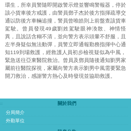
環生，所幸員警隨即開啟警示燈並響鳴警報器，停於
該小貨車後方戒護，由警員鄧子杰於後方指揮疏導交
通以防後方車輛追撞，警員曾唯皓則上前盤查該貨車
駕駛。曾員發現49歲劉姓駕駛眼神渙散、神情怪
異，且說話含糊不清，並向警方表示頭暈不舒服，且
左半身疑似無法動彈，員警立即通報勤務指揮中心通
知119到場救護，經救護人員初步檢視疑似為中風，
緊急送往亞東醫院救治。曾員及鄧員隨後通知劉男家
屬前往醫院探視，家屬向警方表示劉男中風需要緊急
開刀救治，感謝警方熱心及時發現並協助救護。
關於我們
:::
分局簡介
外勤單位