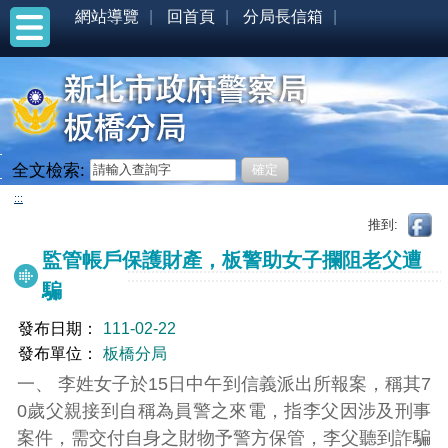
網站導覽
回首頁
分局長信箱
全文檢索:
:::
推到:
監管帳戶保護財產，板警助女子攔阻老父遭
騙
發布日期：
111-02-22
發布單位：
板橋分局
一、 李姓女子於15日中午到信義派出所報案，稱其7
0歲父親接到自稱為員警之來電，指李父因涉及刑事
案件，需交付自身之財物予警方保管，李父聽到詐騙