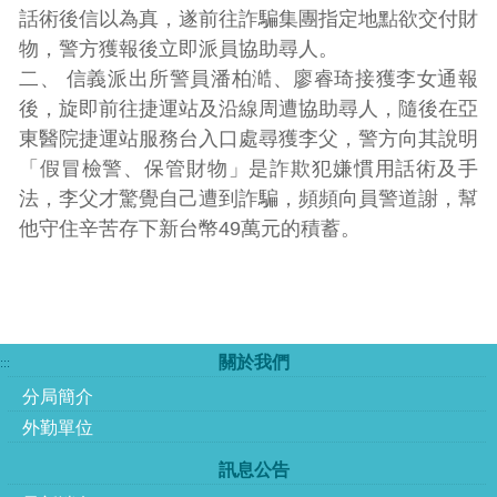
話術後信以為真，遂前往詐騙集團指定地點欲交付財
物，警方獲報後立即派員協助尋人。
二、 信義派出所警員潘柏澔、廖睿琦接獲李女通報
後，旋即前往捷運站及沿線周遭協助尋人，隨後在亞
東醫院捷運站服務台入口處尋獲李父，警方向其說明
「假冒檢警、保管財物」是詐欺犯嫌慣用話術及手
法，李父才驚覺自己遭到詐騙，頻頻向員警道謝，幫
他守住辛苦存下新台幣49萬元的積蓄。
關於我們
:::
分局簡介
外勤單位
訊息公告