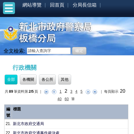
網站導覽
回首頁
分局長信箱
全文檢索:
:::
行政機關
全部
各機關
各公所
其他
2
20
共
89
筆資料第
2/5
頁
｜
1
3
4
5
｜
每頁顯示
40
60
筆
編
標題
號
21.
新北市政府交通局
22.
新北市政府交通事件裁決處