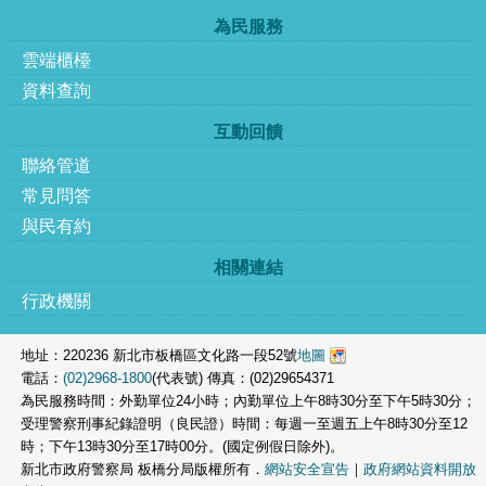
為民服務
雲端櫃檯
資料查詢
互動回饋
聯絡管道
常見問答
與民有約
相關連結
行政機關
地址：220236 新北市板橋區文化路一段52號
地圖
電話：
(02)2968-1800
(代表號) 傳真：(02)29654371
為民服務時間：外勤單位24小時；內勤單位上午8時30分至下午5時30分；
受理警察刑事紀錄證明（良民證）時間：每週一至週五上午8時30分至12
時；下午13時30分至17時00分。(國定例假日除外)。
新北市政府警察局 板橋分局版權所有．
網站安全宣告
｜
政府網站資料開放