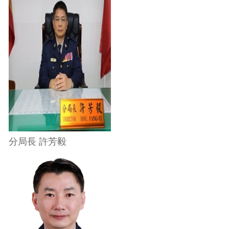
分局長 許芳毅