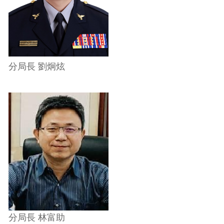
分局長 劉炯炫
分局長 林富助