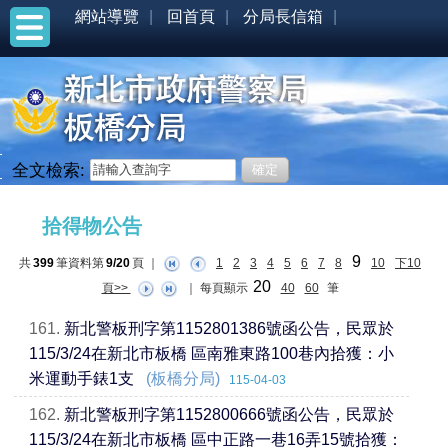
網站導覽
回首頁
分局長信箱
全文檢索:
:::
拾得物公告
9
共
399
筆資料第
9/20
頁
｜
1
2
3
4
5
6
7
8
10
下10
20
頁>>
｜
每頁顯示
40
60
筆
161.
新北警板刑字第1152801386號函公告，民眾於
115/3/24在新北市板橋 區南雅東路100巷內拾獲：小
米運動手錶1支
(板橋分局)
115-04-03
162.
新北警板刑字第1152800666號函公告，民眾於
115/3/24在新北市板橋 區中正路一巷16弄15號拾獲：