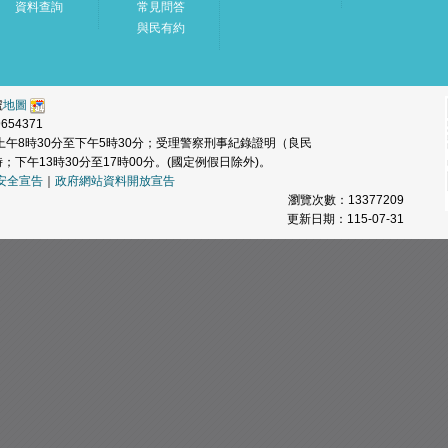
資料查詢
常見問答
與民有約
號
地圖
654371
午8時30分至下午5時30分；受理警察刑事紀錄證明（良民
；下午13時30分至17時00分。(國定例假日除外)。
安全宣告
｜
政府網站資料開放宣告
瀏覽次數：
13377209
更新日期：115-07-31