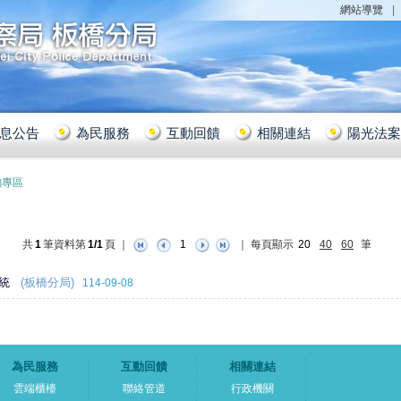
網站導覽
息公告
為民服務
互動回饋
相關連結
陽光法案
詢專區
共
1
筆資料第
1/1
頁
｜
1
｜
每頁顯示
20
40
60
筆
統
(板橋分局)
114-09-08
為民服務
互動回饋
相關連結
雲端櫃檯
聯絡管道
行政機關