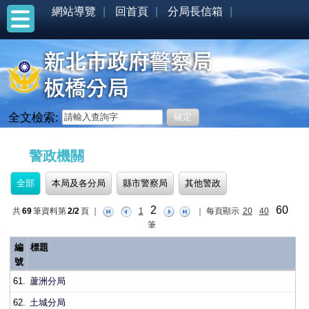
網站導覽
回首頁
分局長信箱
全文檢索:
:::
警政機關
全部
本局及各分局
縣市警察局
其他警政
2
60
共
69
筆資料第
2/2
頁
｜
1
｜
每頁顯示
20
40
筆
編
標題
號
61.
蘆洲分局
62.
土城分局