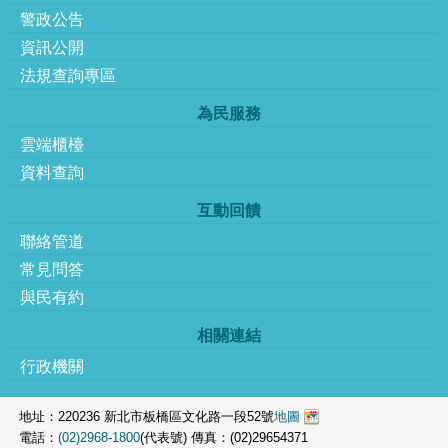
警政公告
資訊公開
法規查詢專區
為民服務
雲端櫃檯
資料查詢
互動回饋
聯絡管道
常見問答
與民有約
相關連結
行政機關
地址：220236 新北市板橋區文化路一段52號
地圖
電話：
(02)2968-1800
(代表號) 傳真：(02)29654371