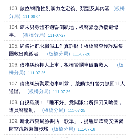
103.
數位/網路性別暴力之定義、類型及其內涵
(板橋
分局)
111-08-04
104.
癌末男身體不適昏倒趴地，板警緊急救援避憾
事。
(板橋分局)
111-07-27
105.
網路社群求職假工作真詐財！板橋警查獲詐騙集
團救出應徵者。
(板橋分局)
111-07-26
106.
債務糾紛押人上車，板橋警攔車破窗救人。
(板
橋分局)
111-07-26
107.
債務糾紛聚眾滋事叫囂， 啟動快打警力抓回11人
送辦。
(板橋分局)
111-07-26
108.
自投羅網！「睡不好」竟闖派出所揮刀又嗆聲，
遭員警壓制。
(板橋分局)
111-07-25
109.
新北市警局臉書貼「歌單」，提醒民眾萬安演習
防空疏散避難步驟
(板橋分局)
111-07-18