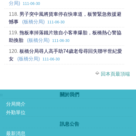
分局)
111-06-30
118.
男子突中風將貨車停在快車道，板警緊急救援避
憾事
(板橋分局)
111-06-30
119.
拖板車掉落鐵片致自小客車爆胎，板橋熱心警協
助換胎
(板橋分局)
111-06-30
120.
板橋分局尋人高手助74歲老母尋回失聯半世紀愛
女
(板橋分局)
111-06-30
回本頁最頂端
關於我們
:::
分局簡介
外勤單位
訊息公告
最新消息