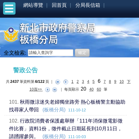
網站導覽
回首頁
分局長信箱
全文檢索:
:::
警政公告
6
共
2437
筆資料第
6/122
頁
｜
1
2
3
4
5
7
8
9
10
下
20
10頁>>
｜
每頁顯示
40
60
筆
101.
秋雨微涼迷失老婦獨坐路旁 熱心板橋警主動協助
找尋家人帶回
(板橋分局)
111-10-12
102.
行政院消費者保護處舉辦「111年消保微電影徵
件比賽」資料1份，徵件截止日期延長到10月11日，
請踴躍參與。
(板橋分局)
111-10-03