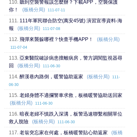
110.
聽到空襲警報該怎麼辦？下載APP，空襲保護
你！
(板橋分局)
111-07-11
111.
111年軍民聯合防空(萬安45號) 演習宣導資料-海
報
(板橋分局)
111-07-08
112.
飛彈來襲躲哪裡？快查手機APP！
(板橋分局)
111-07-04
113.
亞東醫院確診病患擅離病房，警方調閱監視器尋
回
(板橋分局)
111-06-30
114.
醉漢巷內路倒，暖警協助返家
(板橋分局)
111-
06-30
115.
老婦身體不適攔警車求救，板橋暖警協助送回家
(板橋分局)
111-06-30
116.
暗夜老婦不慎跌入深溝，板警迅速聯繫相關單位
救人脫險
(板橋分局)
111-06-30
117.
老翁突忘家在何處，板橋暖警貼心助返家
(板橋