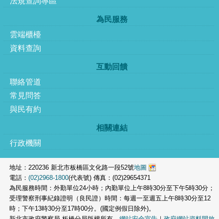
法規查詢專區
為民服務
雲端櫃檯
資料查詢
互動回饋
聯絡管道
常見問答
與民有約
相關連結
行政機關
地址：220236 新北市板橋區文化路一段52號
地圖
電話：
(02)2968-1800
(代表號) 傳真：(02)29654371
為民服務時間：外勤單位24小時；內勤單位上午8時30分至下午5時30分；
受理警察刑事紀錄證明（良民證）時間：每週一至週五上午8時30分至12
時；下午13時30分至17時00分。(國定例假日除外)。
新北市政府警察局 板橋分局版權所有．
網站安全宣告
｜
政府網站資料開放