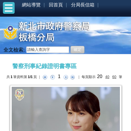
網站導覽
回首頁
分局長信箱
全文檢索:
:::
警察刑事紀錄證明書專區
1
20
共
1
筆資料第
1/1
頁
｜
｜
每頁顯示
40
60
筆