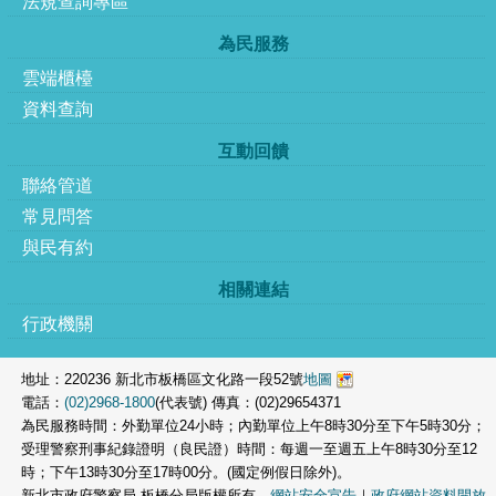
法規查詢專區
為民服務
雲端櫃檯
資料查詢
互動回饋
聯絡管道
常見問答
與民有約
相關連結
行政機關
地址：220236 新北市板橋區文化路一段52號
地圖
電話：
(02)2968-1800
(代表號) 傳真：(02)29654371
為民服務時間：外勤單位24小時；內勤單位上午8時30分至下午5時30分；
受理警察刑事紀錄證明（良民證）時間：每週一至週五上午8時30分至12
時；下午13時30分至17時00分。(國定例假日除外)。
新北市政府警察局 板橋分局版權所有．
網站安全宣告
｜
政府網站資料開放