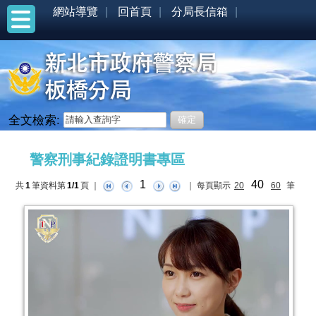
網站導覽
回首頁
分局長信箱
全文檢索:
:::
警察刑事紀錄證明書專區
1
40
共
1
筆資料第
1/1
頁
｜
｜
每頁顯示
20
60
筆