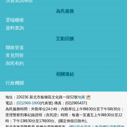
法規查詢專區
為民服務
雲端櫃檯
資料查詢
互動回饋
聯絡管道
常見問答
與民有約
相關連結
行政機關
地址：220236 新北市板橋區文化路一段52號
地圖
電話：
(02)2968-1800
(代表號) 傳真：(02)29654371
為民服務時間：外勤單位24小時；內勤單位上午8時30分至下午5時30分；
受理警察刑事紀錄證明（良民證）時間：每週一至週五上午8時30分至12
時；下午13時30分至17時00分。(國定例假日除外)。
新北市政府警察局 板橋分局版權所有．
網站安全宣告
｜
政府網站資料開放