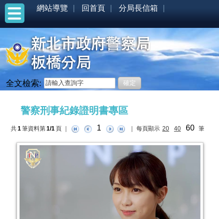
網站導覽
回首頁
分局長信箱
全文檢索:
:::
警察刑事紀錄證明書專區
1
60
共
1
筆資料第
1/1
頁
｜
｜
每頁顯示
20
40
筆