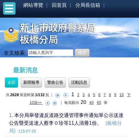
網站導覽
回首頁
分局長信箱
全文檢索:
:::
最新消息
全部
新聞報導
警政公告
活動訊息
1
共
2628
筆資料第
1/132
頁
｜
2
3
4
5
6
7
8
9
10
下
20
10頁>>
｜
每頁顯示
40
60
筆
1.
本分局舉發違反道路交通管理事件通知單公示送達
公告暨受送達人蔡李０珍等11人清冊1份。
(板橋分
局)
115-07-20