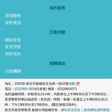
為民服務
雲端櫃檯
資料查詢
互動回饋
聯絡管道
常見問答
與民有約
相關連結
行政機關
地址：220236 新北市板橋區文化路一段52號
地圖
電話：
(02)2968-1800
(代表號) 傳真：(02)29654371
為民服務時間：外勤單位24小時；內勤單位上午8時30分至下午5時30分；
受理警察刑事紀錄證明（良民證）時間：每週一至週五上午8時30分至12
時；下午13時30分至17時00分。(國定例假日除外)。
新北市政府警察局 板橋分局版權所有．
網站安全宣告
｜
政府網站資料開放