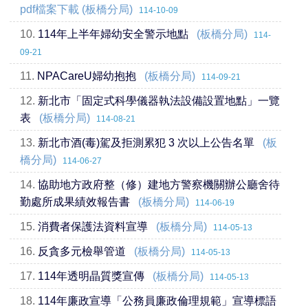
pdf檔案下載 (板橋分局)
114-10-09
10.
114年上半年婦幼安全警示地點
(板橋分局)
114-
09-21
11.
NPACareU婦幼抱抱
(板橋分局)
114-09-21
12.
新北市「固定式科學儀器執法設備設置地點」一覽
表
(板橋分局)
114-08-21
13.
新北市酒(毒)駕及拒測累犯 3 次以上公告名單
(板
橋分局)
114-06-27
14.
協助地方政府整（修）建地方警察機關辦公廳舍待
勤處所成果績效報告書
(板橋分局)
114-06-19
15.
消費者保護法資料宣導
(板橋分局)
114-05-13
16.
反貪多元檢舉管道
(板橋分局)
114-05-13
17.
114年透明晶質獎宣傳
(板橋分局)
114-05-13
18.
114年廉政宣導「公務員廉政倫理規範」宣導標語