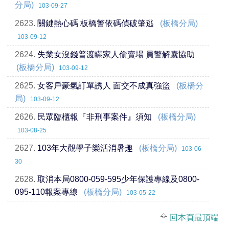
分局)
103-09-27
2623.
關鍵熱心碼 板橋警依碼偵破肇逃
(板橋分局)
103-09-12
2624.
失業女沒錢普渡瞞家人偷賣場 員警解囊協助
(板橋分局)
103-09-12
2625.
女客戶豪氣訂單誘人 面交不成真強盜
(板橋分
局)
103-09-12
2626.
民眾臨櫃報『非刑事案件』須知
(板橋分局)
103-08-25
2627.
103年大觀學子樂活消暑趣
(板橋分局)
103-06-
30
2628.
取消本局0800-059-595少年保護專線及0800-
095-110報案專線
(板橋分局)
103-05-22
回本頁最頂端