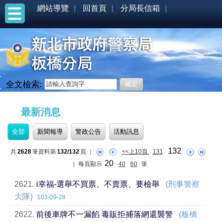
網站導覽
回首頁
分局長信箱
全文檢索:
:::
最新消息
全部
新聞報導
警政公告
活動訊息
132
共
2628
筆資料第
132/132
頁
｜
<<上10頁
131
20
｜
每頁顯示
40
60
筆
2621.
i幸福-選舉不買票、不賣票、要檢舉
(刑事警察
大隊)
103-09-28
2622.
前後車牌不一漏餡 毒販拒捕落網還襲警
(板橋