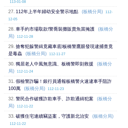
113-01-08
27.
112年上半年婦幼安全警示地點
(板橋分局)
112-
12-05
28.
車手約市場取款!警喬裝攤販賣魚當掩護
(板橋分
局)
112-11-28
29.
搶奪犯躲警緝竟藏車底!板橋警鷹眼發現逮捕查竟
是毒蟲
(板橋分局)
112-11-27
30.
獨居老人中風無意識、板橋警即刻救援
(板橋分
局)
112-11-24
31.
假檢警詐騙！銀行員通報板橋警火速逮車手阻詐
100萬
(板橋分局)
112-11-23
32.
警民合作破獲詐欺車手、詐欺通緝犯案
(板橋分
局)
112-11-22
33.
破獲住宅連續竊盜案，守護新北治安
(板橋分局)
112-11-22