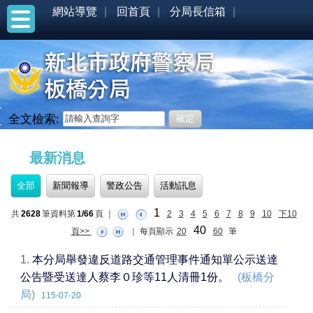
網站導覽
回首頁
分局長信箱
全文檢索:
:::
最新消息
全部
新聞報導
警政公告
活動訊息
1
共
2628
筆資料第
1/66
頁
｜
2
3
4
5
6
7
8
9
10
下10
40
頁>>
｜
每頁顯示
20
60
筆
1.
本分局舉發違反道路交通管理事件通知單公示送達
公告暨受送達人蔡李０珍等11人清冊1份。
(板橋分
局)
115-07-20