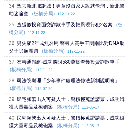
34.
想去新北耶誕城！男童沒跟家人說就偷溜，新北警
助迷途童
(板橋分局)
112-11-22
35.
查獲假投資面交詐欺車手及把風現行犯2名案
(板
橋分局)
112-11-22
36.
男失蹤2年成無名屍 警尋人高手王閔南比對DNA助
父子另類團圓
(板橋分局)
112-11-22
37.
友善通報網-成功攔阻580萬暨查獲投資詐欺車手
(板橋分局)
112-11-22
38.
司法院辦理「少年事件處理法修法新制說明會」
(板橋分局)
112-07-26
39.
民宅頻繁出入可疑人士，警積極蒐證請票，成功緝
獲大量毒品及槍砲案
(板橋分局)
112-05-17
40.
民宅頻繁出入可疑人士，警積極蒐證請票，成功緝
獲大量毒品及槍砲案
(板橋分局)
112-05-17