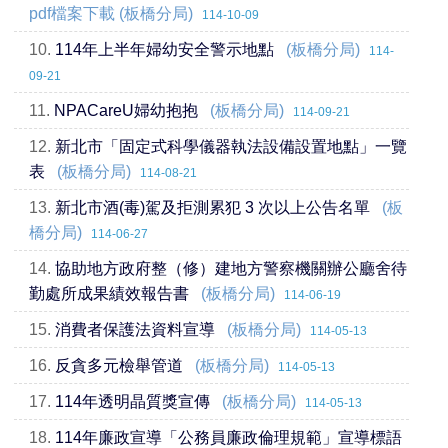
pdf檔案下載 (板橋分局)
114-10-09
10.
114年上半年婦幼安全警示地點
(板橋分局)
114-
09-21
11.
NPACareU婦幼抱抱
(板橋分局)
114-09-21
12.
新北市「固定式科學儀器執法設備設置地點」一覽
表
(板橋分局)
114-08-21
13.
新北市酒(毒)駕及拒測累犯 3 次以上公告名單
(板
橋分局)
114-06-27
14.
協助地方政府整（修）建地方警察機關辦公廳舍待
勤處所成果績效報告書
(板橋分局)
114-06-19
15.
消費者保護法資料宣導
(板橋分局)
114-05-13
16.
反貪多元檢舉管道
(板橋分局)
114-05-13
17.
114年透明晶質獎宣傳
(板橋分局)
114-05-13
18.
114年廉政宣導「公務員廉政倫理規範」宣導標語